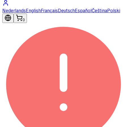
Nederlands
English
Français
Deutsch
Español
Čeština
Polski
0