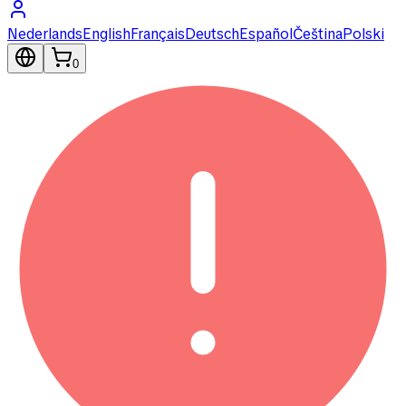
Nederlands
English
Français
Deutsch
Español
Čeština
Polski
0