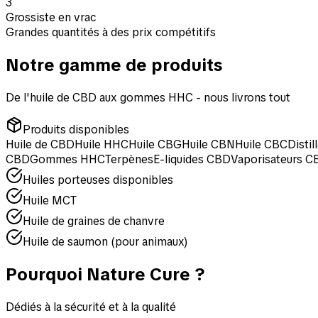
3
Grossiste en vrac
Grandes quantités à des prix compétitifs
Notre gamme de produits
De l'huile de CBD aux gommes HHC - nous livrons tout
Produits disponibles
Huile de CBD
Huile HHC
Huile CBG
Huile CBN
Huile CBC
Disti
CBD
Gommes HHC
Terpènes
E-liquides CBD
Vaporisateurs C
Huiles porteuses disponibles
Huile MCT
Huile de graines de chanvre
Huile de saumon (pour animaux)
Pourquoi Nature Cure ?
Dédiés à la sécurité et à la qualité