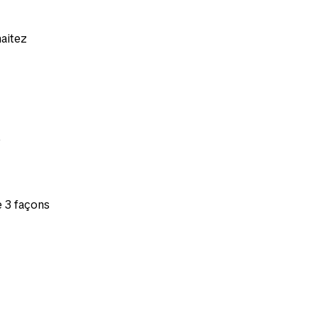
aitez
e
 3 façons