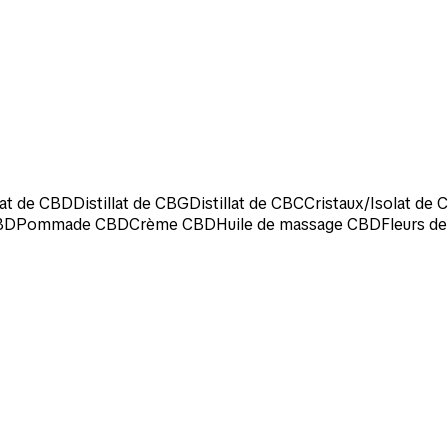
llat de CBD
Distillat de CBG
Distillat de CBC
Cristaux/Isolat de
BD
Pommade CBD
Crème CBD
Huile de massage CBD
Fleurs d