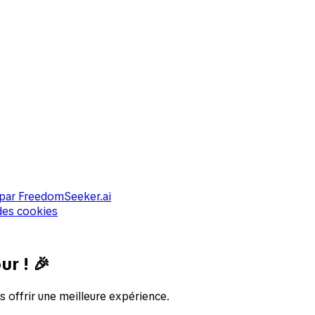
par
FreedomSeeker.ai
des cookies
ur ! 🎉
Cookies
offrir une meilleure expérience.
Nous utilisons des cookies pour