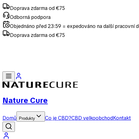
Doprava zdarma od €75
Odborná podpora
Objednáno před 23:59 = expedováno na další pracovní 
Doprava zdarma od €75
Odborná podpora
Objednáno před 23:59 = expedováno na další pracovní 
Nature Cure
Domů
Co je CBD?
CBD velkoobchod
Kontakt
Produkty