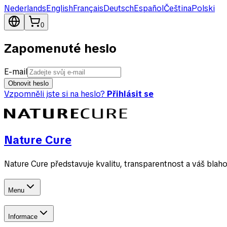
Nederlands
English
Français
Deutsch
Español
Čeština
Polski
0
Zapomenuté heslo
E-mail
Obnovit heslo
Vzpomněli jste si na heslo?
Přihlásit se
Nature Cure
Nature Cure představuje kvalitu, transparentnost a váš blah
Menu
Informace