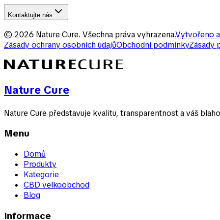
Kontaktujte nás
©
2026
Nature Cure
.
Všechna práva vyhrazena.
Vytvořeno a
Zásady ochrany osobních údajů
Obchodní podmínky
Zásady 
Nature Cure
Nature Cure představuje kvalitu, transparentnost a váš blah
Menu
Domů
Produkty
Kategorie
CBD velkoobchod
Blog
Informace