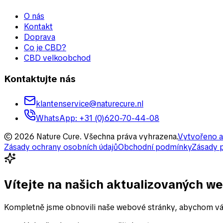
O nás
Kontakt
Doprava
Co je CBD?
CBD velkoobchod
Kontaktujte nás
klantenservice@naturecure.nl
WhatsApp
:
+31 (0)620-70-44-08
©
2026
Nature Cure
.
Všechna práva vyhrazena.
Vytvořeno a
Zásady ochrany osobních údajů
Obchodní podmínky
Zásady 
Vítejte na našich aktualizovaných w
Kompletně jsme obnovili naše webové stránky, abychom vám