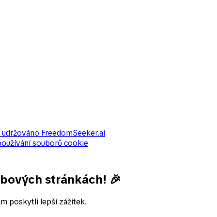
 udržováno
FreedomSeeker.ai
používání souborů cookie
ebových stránkách! 🎉
 poskytli lepší zážitek.