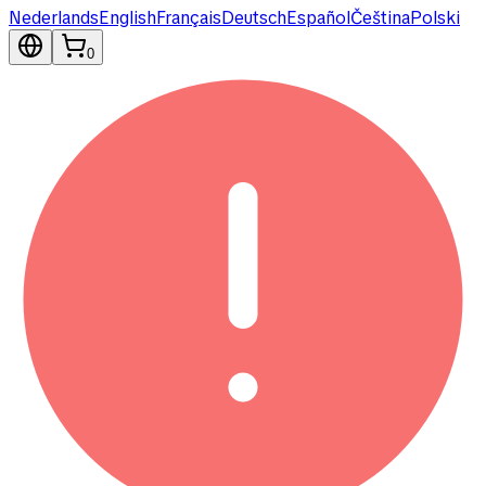
Nederlands
English
Français
Deutsch
Español
Čeština
Polski
0